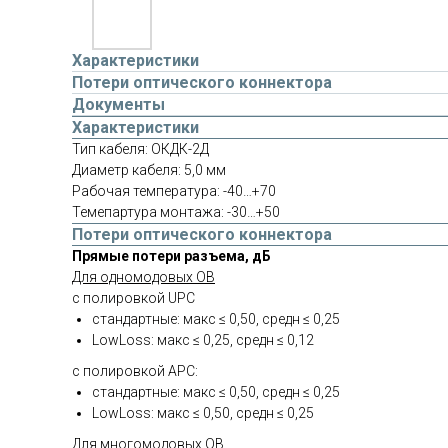
Характеристики
Потери оптического коннектора
Документы
Характеристики
Тип кабеля: ОКДК-2Д
Диаметр кабеля: 5,0 мм
Рабочая температура: -40…+70
Темепартура монтажа: -30…+50
Потери оптического коннектора
Прямые потери разъема, дБ
Для одномодовых ОВ
с полировкой UPC
стандартные: макс ≤ 0,50, средн ≤ 0,25
LowLoss: макс ≤ 0,25, средн ≤ 0,12
с полировкой АPC:
стандартные: макс ≤ 0,50, средн ≤ 0,25
LowLoss: макс ≤ 0,50, средн ≤ 0,25
Для многомодовых ОВ