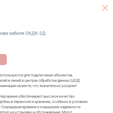
снове кабеля ОКДК-2Д
используются для подключения абонентов,
лей и линий в центрах обработки данных (ЦОД).
рминации на месте, что значительно ускоряет
стирование обеспечивают высокое качество
добны в переноске и хранении, особенно в условиях
. Сокращение времени и повышение надежности
атрат на установку и обслуживание. Могут